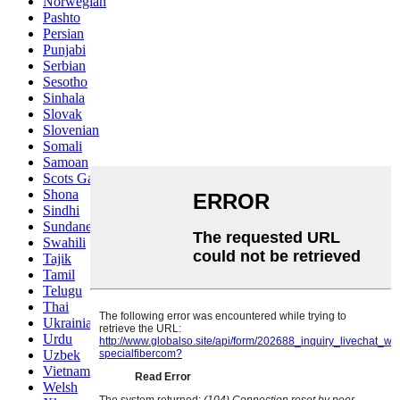
Norwegian
Pashto
Persian
Punjabi
Serbian
Sesotho
Sinhala
Slovak
Slovenian
Somali
Samoan
Scots Gaelic
Shona
Sindhi
Sundanese
Swahili
Tajik
Tamil
Telugu
Thai
Ukrainian
Urdu
Uzbek
Vietnamese
Welsh