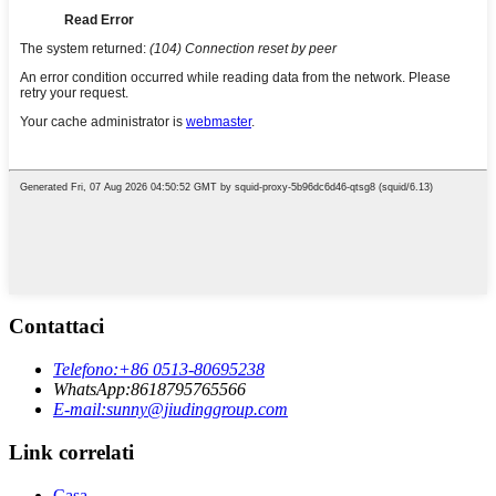
Contattaci
Telefono:
+86 0513-80695238
WhatsApp:
8618795765566
E-mail:
sunny@jiudinggroup.com
Link correlati
Casa